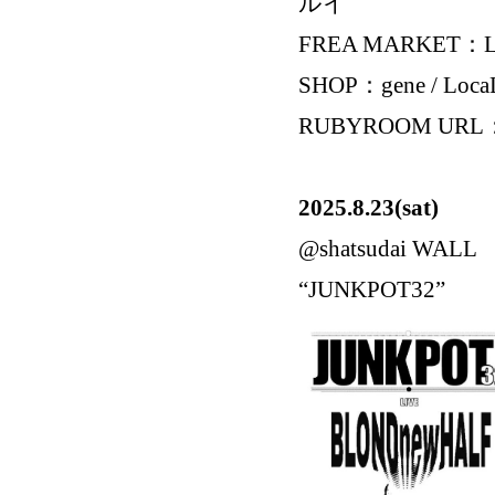
ルイ
FREA MARKET：Local
SHOP：gene / Loca
RUBYROOM UR
2025.8.23(sat)
@shatsudai WALL
“JUNKPOT32”