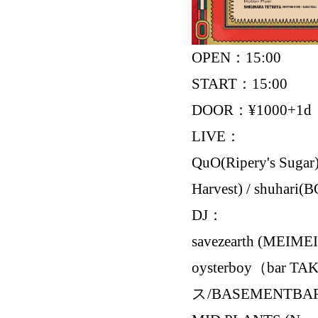
OPEN：15:00
START：15:00
DOOR：¥1000+1d
LIVE：
QuO(Ripery's Suga
Harvest) / shuhari
DJ：
savezearth (MEIMEI)
oysterboy（ba
ス/BASEMENTBA