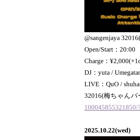
@sangenjaya 32
Open/Start：20:00
Charge：¥2,000(+1d
DJ：yuta / Umegat
LIVE：QuO / shuhari
32016(梅ちゃんバ
100045855321850/?l
2025.10.22(wed)