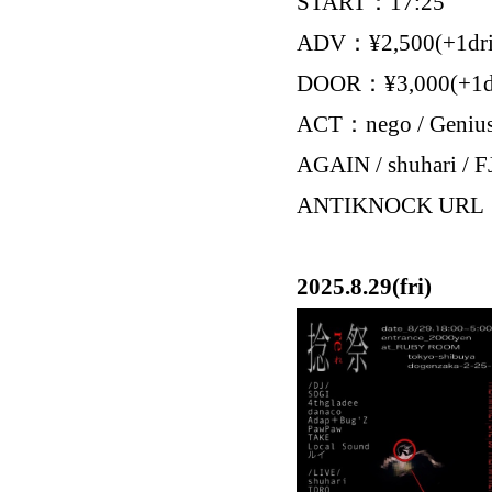
START：17:25
ADV：¥2,500(+1dri
DOOR：¥3,000(+1d
ACT：nego / Genius
AGAIN / shuhari / 
ANTIKNOCK UR
2025.8.29(fri)