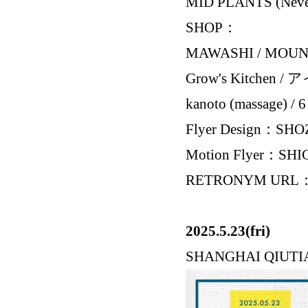
MID PLANTS (Never 
SHOP：
MAWASHI / MOUNTB
Grow's Kitche
kanoto (massage) / 6 
Flyer Design：SHO
Motion Flyer：SH
RETRONYM URL
2025.5.23(fri)
SHANGHAI QIUTI