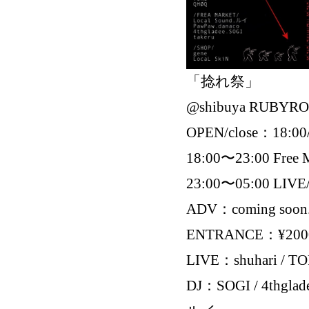
「捻れ祭」
@shibuya RUBYR
OPEN/close：18:00
18:00〜23:00 Free 
23:00〜05:00 LIVE
ADV：coming soon.
ENTRANCE：¥200
LIVE：shuhari / T
DJ：SOGI / 4thglade