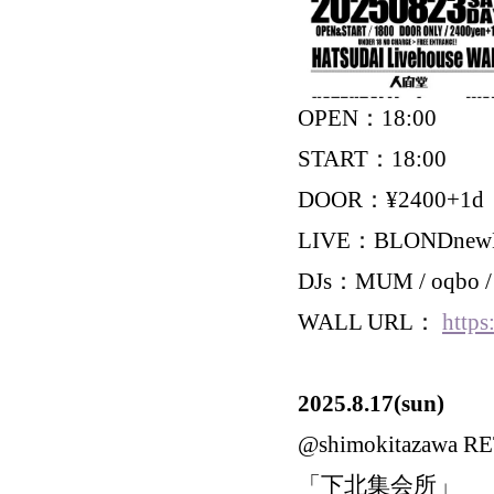
OPEN：18:00
START：18:00
DOOR：¥2400+1d
LIVE：BLONDnewHAL
DJs：MUM / oqbo /
WALL URL：
https
2025.8.17(sun)
@shimokitazawa 
「下北集会所」