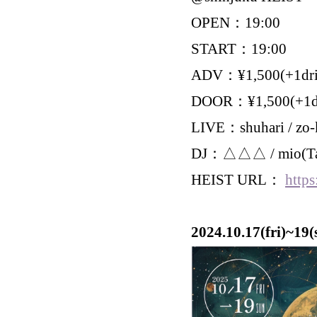
OPEN：19:00
START：19:00
ADV：¥1,500(+1dri
DOOR：¥1,500(+1d
LIVE：shuhari / zo-
DJ：△△△ / mio(Tang
HEIST URL：
https
2024.10.17(fri)~19(