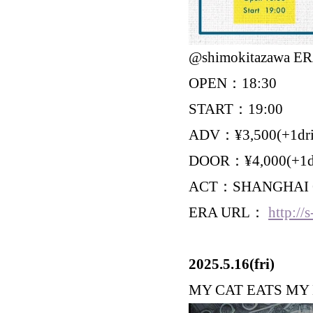
@shimokitazawa E
OPEN：18:30
START：19:00
ADV：¥3,500(+1dri
DOOR：¥4,000(+1d
ACT：SHANGHAI QIUTI
ERA URL：
http://s
2025.5.16(fri)
MY CAT EATS MY