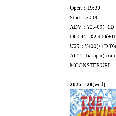
Open：19:30
Start：20:00
ADV：¥2,400(+1D 
DOOR：¥2,900(+1D
U25：¥400(+1D ¥6
ACT：basajan(from
MOONSTEP URL
2026.1.28(wed)