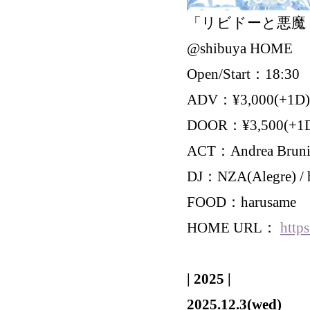
「リビドーと悪魔 × sp
@shibuya HOME
Open/Start：18:30
ADV：¥3,000(+1D)
DOOR：¥3,500(+1
ACT：Andrea Brunin
DJ：NZA(Alegre) / 
FOOD：harusame
HOME URL：
http
| 2025 |
2025.12.3(wed)