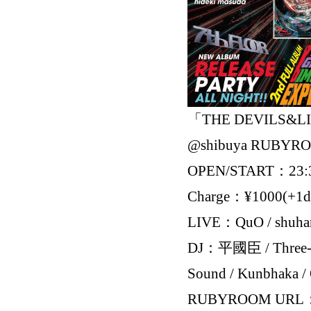
「THE DEVILS&LIBI
@shibuya RUBYR
OPEN/START：23:
Charge：¥1000(+1d
LIVE：QuO / shuha
DJ：平國臣 / Three-CO
Sound / Kunbhaka /
RUBYROOM UR