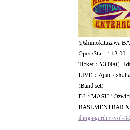
@shimokitazawa 
Open/Start：18:00
Ticket：¥3,000(+1dr
LIVE：Ajate / shuha
(Band set)
DJ：MASU / Ozwick /
BASEMENTBAR &
dangs-garden-vol-3-